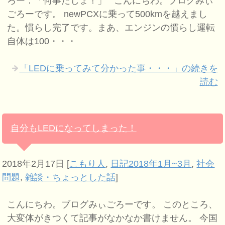
ろー：「何事だじょ！」 こんにちわ。ブログみぃ
ごろーです。 newPCXに乗って500kmを越えまし
た。慣らし完了です。まあ、エンジンの慣らし運転
自体は100・・・
「LEDに乗ってみて分かった事・・・」の続きを
読む
自分もLEDになってしまった！
2018年2月17日
[
こもり人
,
日記2018年1月~3月
,
社会
問題
,
雑談・ちょっとした話
]
こんにちわ。ブログみぃごろーです。 このところ、
大変体がきつくて記事がなかなか書けません。 今国