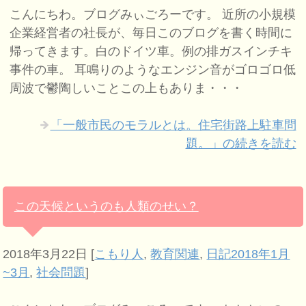
こんにちわ。ブログみぃごろーです。 近所の小規模
企業経営者の社長が、毎日このブログを書く時間に
帰ってきます。白のドイツ車。例の排ガスインチキ
事件の車。 耳鳴りのようなエンジン音がゴロゴロ低
周波で鬱陶しいことこの上もありま・・・
「一般市民のモラルとは。住宅街路上駐車問
題。」の続きを読む
この天候というのも人類のせい？
2018年3月22日
[
こもり人
,
教育関連
,
日記2018年1月
~3月
,
社会問題
]