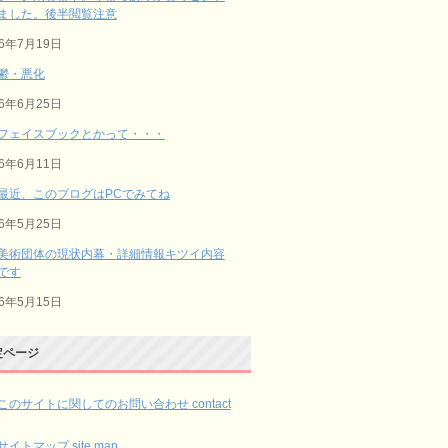
ました。後半閲覧注意
26年7月19日
鬱・悪化
26年6月25日
フェイスブックとかって・・・
26年6月11日
最近、このブログはPCでみてね
26年5月25日
美術団体の現状内幕・詳細情報キツイ内容
です
26年5月15日
定ページ
このサイトに関してのお問い合わせ contact
サイトマップ site map