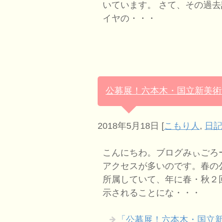
いています。 さて、その過
イヤの・・・
公募展！六本木・国立新美術
2018年5月18日
[
こもり人
,
日記
こんにちわ。ブログみぃごろ
アクセスが多いのです。春の
所属していて、年に春・秋２
示されることにな・・・
「公募展！六本木・国立