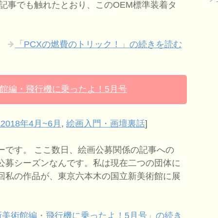
去記事でも触れたとおり、このOEM標準装着タ
「PCXの燃費のトリック！」の続きを読む
館編・飛行機に乗ったよ！5月号
2018年4月~6月
,
絵画入門・画壇裏話
]
ーです。 ここ数日、絵画公募関係の記事への
公募シーズンなんです。私は現在二つの団体に
回私の作品が、東京六本木の国立新美術館に展
新美術館編・飛行機に乗ったよ！5月号」の続き