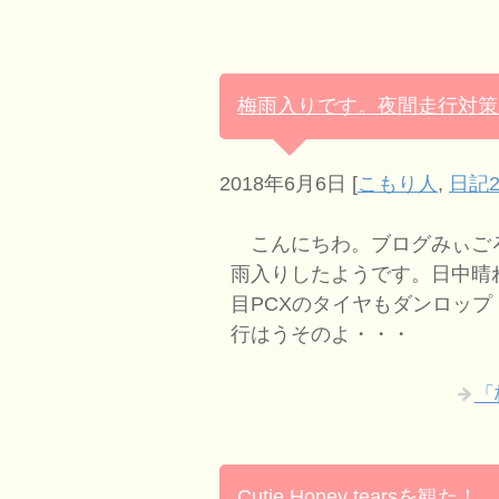
梅雨入りです。夜間走行対策
2018年6月6日
[
こもり人
,
日記2
こんにちわ。ブログみぃごろ
雨入りしたようです。日中晴
目PCXのタイヤもダンロッ
行はうそのよ・・・
「
Cutie Honey tearsを観た！