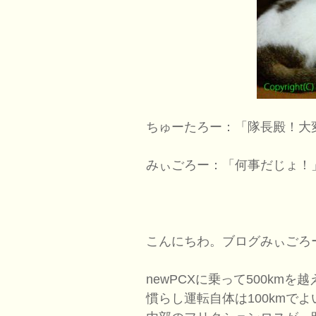
ちゅーたろー：「隊長殿！大
みぃごろー：「何事だじょ！
こんにちわ。ブログみぃごろ
newPCXに乗って500km
慣らし運転自体は100kmで