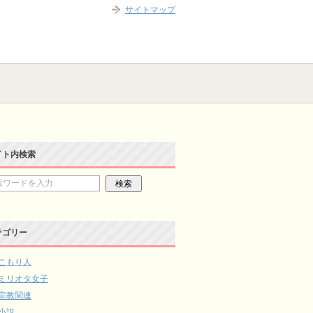
サイトマップ
イト内検索
テゴリー
こもり人
ミリオタ女子
宗教関連
小説