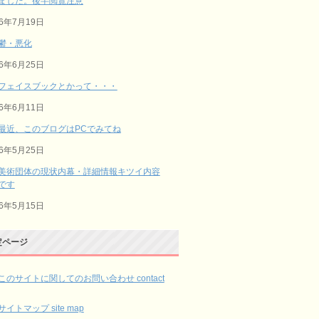
ました。後半閲覧注意
26年7月19日
鬱・悪化
26年6月25日
フェイスブックとかって・・・
26年6月11日
最近、このブログはPCでみてね
26年5月25日
美術団体の現状内幕・詳細情報キツイ内容
です
26年5月15日
定ページ
このサイトに関してのお問い合わせ contact
サイトマップ site map