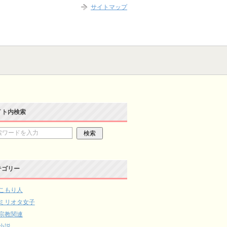
サイトマップ
イト内検索
テゴリー
こもり人
ミリオタ女子
宗教関連
小説