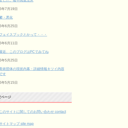
ました。後半閲覧注意
26年7月19日
鬱・悪化
26年6月25日
フェイスブックとかって・・・
26年6月11日
最近、このブログはPCでみてね
26年5月25日
美術団体の現状内幕・詳細情報キツイ内容
です
26年5月15日
定ページ
このサイトに関してのお問い合わせ contact
サイトマップ site map