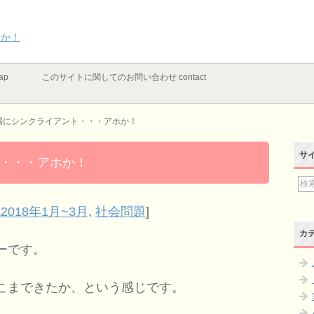
ホか！
ap
このサイトに関してのお問い合わせ contact
場にシンクライアント・・・アホか！
サ
・・・アホか！
2018年1月~3月
,
社会問題
]
カ
ーです。
こまできたか、という感じです。