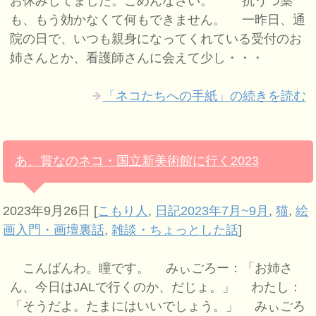
お休みしてました。ごめんなさい。 抗うつ薬
も、もう効かなくて何もできません。 一昨日、通
院の日で、いつも親身になってくれている受付のお
姉さんとか、看護師さんに会えて少し・・・
「ネコたちへの手紙」の続きを読む
あ、賞なのネコ・国立新美術館に行く2023
2023年9月26日
[
こもり人
,
日記2023年7月~9月
,
猫
,
絵
画入門・画壇裏話
,
雑談・ちょっとした話
]
こんばんわ。瞳です。 みぃごろー：「お姉さ
ん、今日はJALで行くのか、だじょ。」 わたし：
「そうだよ。たまにはいいでしょう。」 みぃごろ