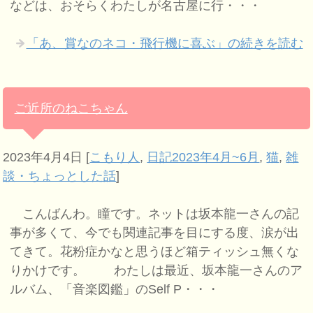
などは、おそらくわたしが名古屋に行・・・
「あ、賞なのネコ・飛行機に喜ぶ」の続きを読む
ご近所のねこちゃん
2023年4月4日
[
こもり人
,
日記2023年4月~6月
,
猫
,
雑
談・ちょっとした話
]
こんばんわ。瞳です。ネットは坂本龍一さんの記
事が多くて、今でも関連記事を目にする度、涙が出
てきて。花粉症かなと思うほど箱ティッシュ無くな
りかけです。 わたしは最近、坂本龍一さんのア
ルバム、「音楽図鑑」のSelf P・・・