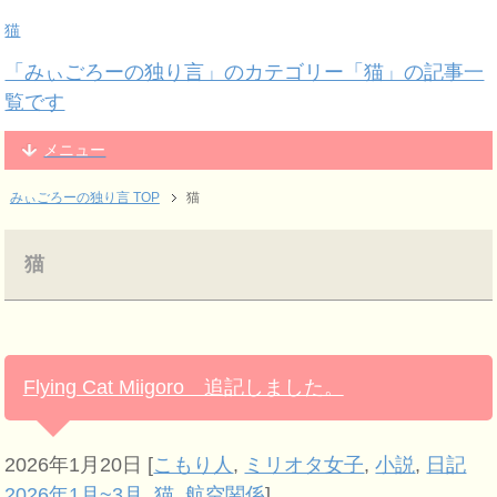
猫
「みぃごろーの独り言」のカテゴリー「猫」の記事一
覧です
メニュー
みぃごろーの独り言 TOP
猫
猫
Flying Cat Miigoro 追記しました。
2026年1月20日
[
こもり人
,
ミリオタ女子
,
小説
,
日記
2026年1月~3月
,
猫
,
航空関係
]