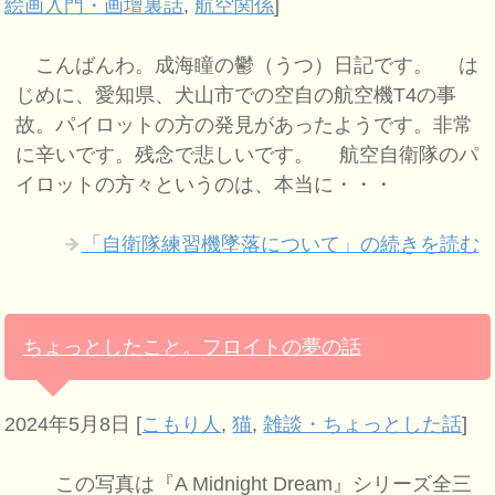
絵画入門・画壇裏話
,
航空関係
]
こんばんわ。成海瞳の鬱（うつ）日記です。 は
じめに、愛知県、犬山市での空自の航空機T4の事
故。パイロットの方の発見があったようです。非常
に辛いです。残念で悲しいです。 航空自衛隊のパ
イロットの方々というのは、本当に・・・
「自衛隊練習機墜落について」の続きを読む
ちょっとしたこと。フロイトの夢の話
2024年5月8日
[
こもり人
,
猫
,
雑談・ちょっとした話
]
この写真は『A Midnight Dream』シリーズ全三