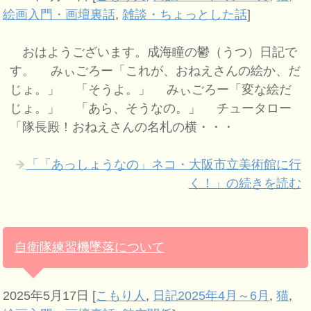
絵画入門・画壇裏話
,
雑談・ちょっとした話
]
おはようございます。成海瞳の鬱（うつ）日記で
す。 みぃごろー「これが、おねえさんの絵か、だ
じょ。」 「そうよ。」 みぃごろー「変な絵だ
じょ。」 「あら、そうなの。」 チュータロー
「隊長殿！おねえさんの名札の横・・・
「「あっしょうなの」ネコ・大阪市立美術館に行
く！」の続きを読む
自衛隊練習機墜落について
2025年5月17日
[
こもり人
,
日記2025年4月～6月
,
猫
,