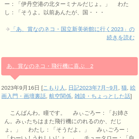
ー：「伊丹空港の北ターミナルだじょ。」 わた
し：「そうよ。以前あんたが、国・・・
「あ、賞なのネコ・国立新美術館に行く2023」の
続きを読む
あ、賞なのネコ・飛行機に喜ぶ 2
2023年9月16日
[
こもり人
,
日記2023年7月~9月
,
猫
,
絵
画入門・画壇裏話
,
航空関係
,
雑談・ちょっとした話
]
こんばんわ。瞳です。 みぃごろー：「お姉さ
ん。みぃたちはまた飛行機にのれるのか、だじ
ょ。」 わたし：「そうだよ。」 みぃごろー：
「わーい！うれしいじょ。」 チュータロー：「自