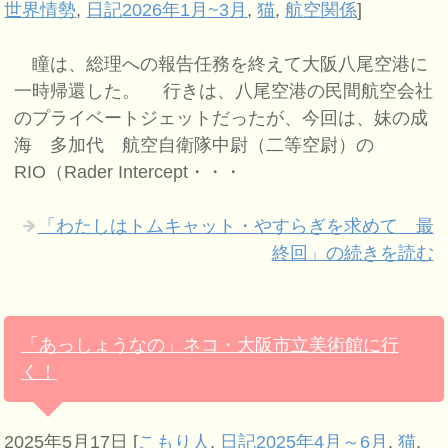
世界情勢
,
日記2026年1月~3月
,
猫
,
航空関係
]
瞳は、総理への報告任務を終えて大阪八尾空港に
一時帰還した。 行きは、八尾空港の民間航空会社
のプライベートジェットだったが、今回は、妹の成
海 多加代 航空自衛隊中尉（二等空尉）の
RIO（Rader Intercept・・・
「わたしはトムキャット・やすらぎを求めて 最
終回」の続きを読む
「あっしょうなの」ネコ・大阪市立美術館に行
く！
2025年5月17日
[
こもり人
,
日記2025年4月～6月
,
猫
,