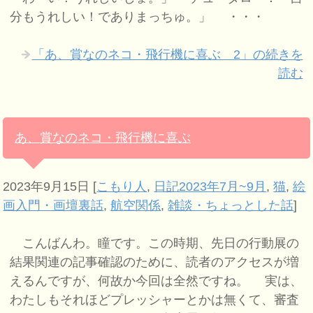
分もうれしい！でありまっちゅ。」 ・・・
「あ、賞なのネコ・飛行機に喜ぶ 2」の続きを
読む
あ、賞なのネコ・飛行機に喜ぶ
2023年9月15日
[
こもり人
,
日記2023年7月~9月
,
猫
,
絵
画入門・画壇裏話
,
航空関係
,
雑談・ちょっとした話
]
こんばんわ。瞳です。この時期、先日の行動展の
結果関連の記事確認のために、読者のアクセスが増
えるんですが、何故か今回は全然ですね。 実は、
わたしもそれほどプレッシャーとかは無くて、審査