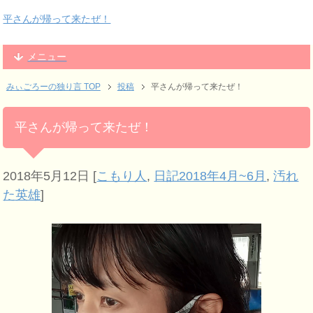
平さんが帰って来たぜ！
メニュー
みぃごろーの独り言 TOP
投稿
平さんが帰って来たぜ！
平さんが帰って来たぜ！
2018年5月12日
[
こもり人
,
日記2018年4月~6月
,
汚れ
た英雄
]