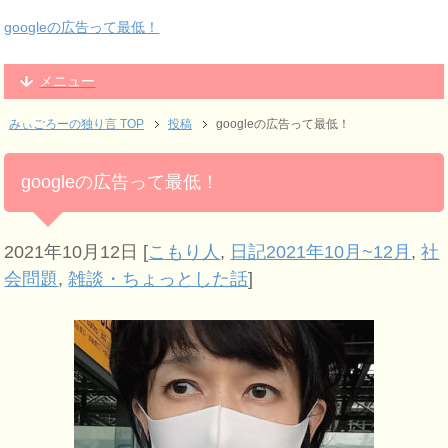
googleの広告って最低！
メニュー
みぃごろーの独り言 TOP
投稿
googleの広告って最低！
googleの広告って最低！
2021年10月12日
[
こもり人
,
日記2021年10月~12月
,
社
会問題
,
雑談・ちょっとした話
]