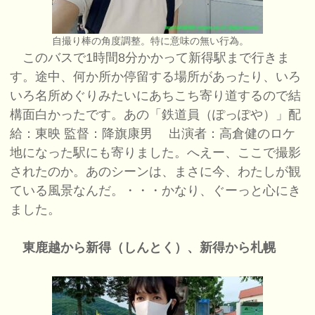
自撮り棒の角度調整。特に意味の無い行為。
このバスで1時間8分かかって新得駅まで行きま
す。途中、何か所か停留する場所があったり、いろ
いろ名所めぐりみたいにあちこち寄り道するので結
構面白かったです。あの「鉄道員（ぽっぽや）」配
給：東映 監督：降旗康男 出演者：高倉健のロケ
地になった駅にも寄りました。へえー、ここで撮影
されたのか。あのシーンは、まさに今、わたしが観
ている風景なんだ。・・・かなり、ぐーっと心にき
ました。
東鹿越から新得（しんとく）、新得から札幌