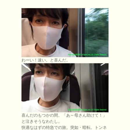
わーい！速い。と喜んだ。
喜んだのもつかの間。「あ～母さん助けて！」
と泣きそうなわたし。
快適なはずの特急での旅。突如・暗転。トンネ