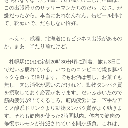
を使わなくなった理由。飛行機だけにした理由は。
この出張帰りのサラリーマンたちのだらしなさ。が
嫌だったから。本当にあれなんなん。缶ビール開け
て、靴ぬいで、だらしない恰好。
へえ～。成程、北海道にもビジネス出張があるの
か。まあ、当たり前だけど。
札幌駅にほぼ定刻20時30分頃に到着。旅も3日目
でだいぶ疲れている。いつものコンビニで焼き豚パ
ックを買って帰ります。でもお酒は無し。お菓子も
無し。肉は消化が悪いのだけれど、動物タンパク質
を摂取しておく必要があります。だいぶ歩いたので
筋肉疲労が出てくるころ。筋肉疲労には、下手なア
ミノ酸系ドリンクより動物タンパク質がよく効きま
す。それも筋肉を使った2時間以内。体内で筋肉の
修復ホルモンが分泌されている間が勝負。これは、