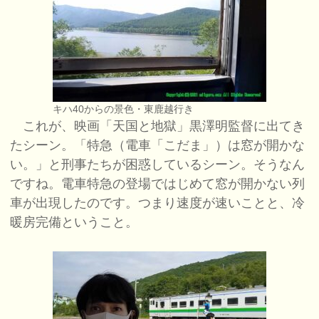
キハ40からの景色・東鹿越行き
これが、映画「天国と地獄」黒澤明監督に出てき
たシーン。「特急（電車「こだま」）は窓が開かな
い。」と刑事たちが困惑しているシーン。そうなん
ですね。電車特急の登場ではじめて窓が開かない列
車が出現したのです。つまり速度が速いことと、冷
暖房完備ということ。