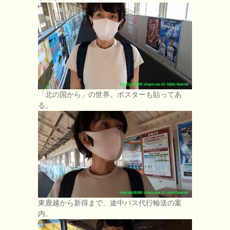
「北の国から」の世界。ポスターも貼ってあ
る。
東鹿越から新得まで、途中バス代行輸送の案
内。