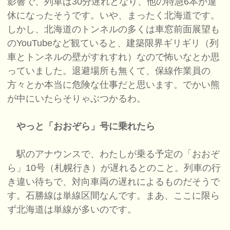
影響で、列車は30分遅れとなり、他の特急6本が運
休になったそうです。いや、まったく北海道です。
しかし、北海道のトンネルの多くは車窓前面展望も
のYouTubeなど観ていると、建築限界ギリギリ（列
車とトンネルの壁がすれすれ）なので怖いなとか思
っていました。退避場所も無くて、保線作業員の
方々とか本当に危険な仕事だと思います。でかい熊
が中にいたらそりゃぶつかるわ。
やっと「おおぞら」号に乗れたら
駅のアナウンスで、わたしが乗る予定の「おおぞ
ら」10号（札幌行き）が遅れるとのこと。列車の行
き違い待ちで、対向車両の遅れによるものだそうで
す。石勝線は単線区間なんです。まあ、ここに限ら
ず北海道は単線が多いのです。