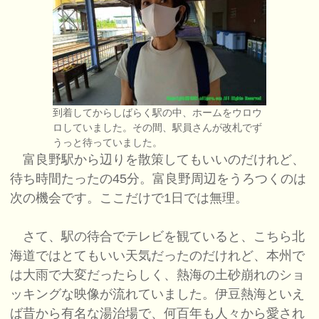
到着してからしばらく駅の中、ホームをウロウ
ロしていました。その間、駅員さんが改札でず
うっと待っていました。
富良野駅から辺りを散策してもいいのだけれど、
待ち時間たったの45分。富良野周辺をうろつくのは
次の機会です。ここだけで1日では無理。
さて、駅の待合でテレビを観ていると、こちら北
海道ではとてもいい天気だったのだけれど、本州で
は大雨で大変だったらしく、熱海の土砂崩れのショ
ッキングな映像が流れていました。伊豆熱海といえ
ば昔から有名な湯治場で、何百年も人々から愛され