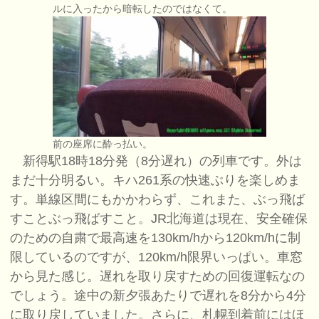
ルに入ったから暗転したのではなくて。
前の座席に酔っ払い。
新得駅18時18分発（8分遅れ）の列車です。外は
まだ十分明るい。キハ261系の快速ぶりを楽しめま
す。単線区間にもかかわらず、これまた、ぶっ飛ば
すことぶっ飛ばすこと。JR北海道は現在、安全確保
のための自粛で最高速を130km/hから120km/hに制
限しているのですが、120km/h限界いっぱい。車窓
から見た感じ。遅れを取り戻すための回復運転なの
でしょう。途中の新夕張あたりで遅れを8分から4分
に取り戻していました。さらに、札幌到着前にはほ