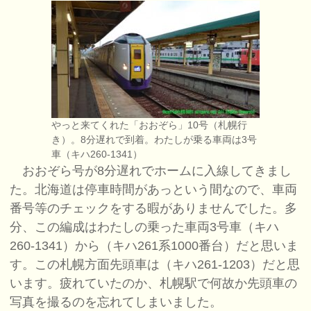
やっと来てくれた「おおぞら」10号（札幌行
き）。8分遅れで到着。わたしが乗る車両は3号
車（キハ260-1341）
おおぞら号が8分遅れでホームに入線してきまし
た。北海道は停車時間があっという間なので、車両
番号等のチェックをする暇がありませんでした。多
分、この編成はわたしの乗った車両3号車（キハ
260-1341）から（キハ261系1000番台）だと思いま
す。この札幌方面先頭車は（キハ261-1203）だと思
います。疲れていたのか、札幌駅で何故か先頭車の
写真を撮るのを忘れてしまいました。