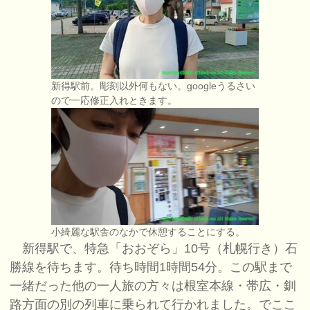
新得駅前。彫刻以外何もない。googleうるさい
ので一応修正入れときます。
小綺麗な駅舎のなかで休憩することにする。
新得駅で、特急「おおぞら」10号（札幌行き）石
勝線を待ちます。待ち時間1時間54分。この駅まで
一緒だった他の一人旅の方々は根室本線・帯広・釧
路方面の別の列車に乗られて行かれました。でここ