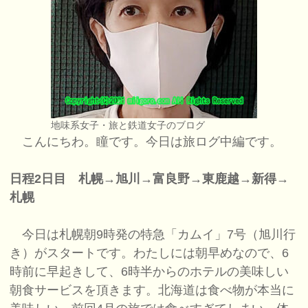
地味系女子・旅と鉄道女子のブログ
こんにちわ。瞳です。今日は旅ログ中編です。
日程2日目 札幌→旭川→富良野→東鹿越→新得→
札幌
今日は札幌朝9時発の特急「カムイ」7号（旭川行
き）がスタートです。わたしには朝早めなので、6
時前に早起きして、6時半からのホテルの美味しい
朝食サービスを頂きます。北海道は食べ物が本当に