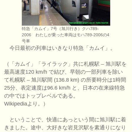
特急「カムイ」7号（旭川行き）クハ789-
2006 わたしが乗った車両はモハ789-2006の4
号車
今日最初の列車はいきなり特急「カムイ」。
（「カムイ」「ライラック」共に札幌駅 – 旭川駅を
最高速度120 km/h で結び、早朝の一部列車を除い
て札幌駅 – 旭川駅間 (136.8 km) の所要時分は1時間
25分、表定速度は96.6 km/h と、日本の在来線特急
の中ではトップレベルである。
Wikipediaより。）
ということで、快適にあっという間に旭川駅に着
きました。途中、大好きな岩見沢駅を素通りになり