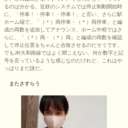
るのは分かる。近鉄のシステムでは停止制動開始時
に、「停車！・停車！・停車！」と言い、さらに駅
ホーム端で、「（＊）両停車・（＊）両停車」と編
成の両数を追加してアナウンス、ホーム中程ではさ
らに、「（＊）両・（＊）両」と編成の両数を確認
して停止位置をちゃんと合致させるのだそうです。
でもJR大和路線ではよく聞こえない。何か数字と記
号を言っているような感じなのだけれど、これはや
っぱりまだ謎だ。
またさすらう