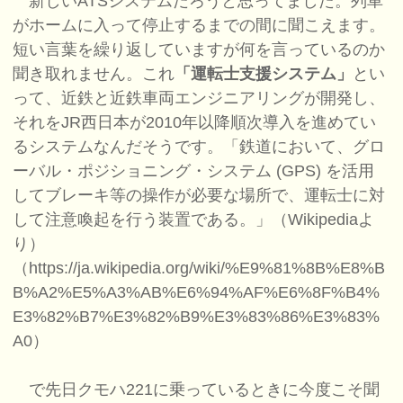
新しいATSシステムだろうと思ってました。列車
がホームに入って停止するまでの間に聞こえます。
短い言葉を繰り返していますが何を言っているのか
聞き取れません。これ
「運転士支援システム」
とい
って、近鉄と近鉄車両エンジニアリングが開発し、
それをJR西日本が2010年以降順次導入を進めてい
るシステムなんだそうです。「鉄道において、グロ
ーバル・ポジショニング・システム (GPS) を活用
してブレーキ等の操作が必要な場所で、運転士に対
して注意喚起を行う装置である。」（Wikipediaよ
り）
（https://ja.wikipedia.org/wiki/%E9%81%8B%E8%B
B%A2%E5%A3%AB%E6%94%AF%E6%8F%B4%
E3%82%B7%E3%82%B9%E3%83%86%E3%83%
A0）
で先日クモハ221に乗っているときに今度こそ聞