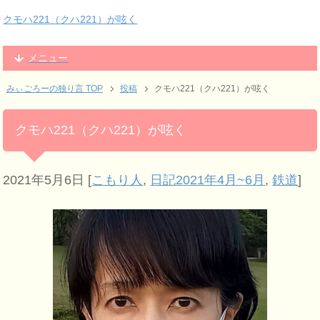
クモハ221（クハ221）が呟く
メニュー
みぃごろーの独り言 TOP
投稿
クモハ221（クハ221）が呟く
クモハ221（クハ221）が呟く
2021年5月6日
[
こもり人
,
日記2021年4月~6月
,
鉄道
]