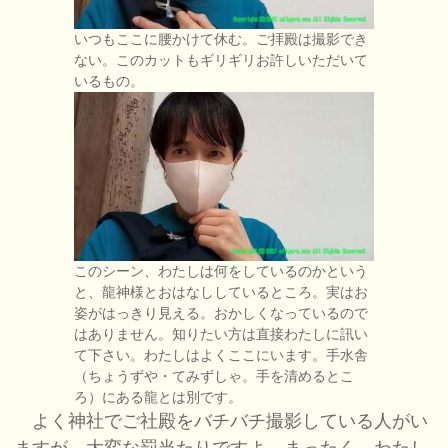
いつもここに腰かけて休む。ご拝殿は撮影でき
ない。このカットもギリギリお許しいただいて
いるもの。
このシーン、わたしは何をしているのかという
と、龍神様とおはなししているところ。実はお
姿がはっきり見える。おかしくなっているので
はありません。知りたい方は直接わたしに訊い
て下さい。わたしはよくここにいます。手水舎
（ちょうずや・てみずしゃ。手を清めるとこ
ろ）にある龍とは別です。
よく神社でご社殿をバチバチ撮影している人がい