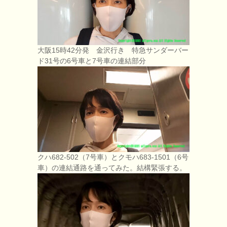
大阪15時42分発 金沢行き 特急サンダーバー
ド31号の6号車と7号車の連結部分
クハ682-502（7号車）とクモハ683-1501（6号
車）の連結通路を通ってみた。結構緊張する。