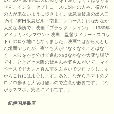
い。20～30m先の人の動きを予測しなくてはなりま
せん。インターセプトコースに対向の人や、横から
の人が来ないように歩きます。阪急百貨店の出入口
そば（梅田阪急ビル・南北コンコース）はなかなか
大変な場所で、映画『ブラック・レイン』（1989年
アメリカ パラマウント映画 監督リドリー・スコッ
ト）のロケ地にもなりました。映画ではがらんとし
た場面でしたが、夜でも人がいなくなることはな
く、人波をかき分けて進むのはなかなか大変な場所
です。ときどき大阪の爺さんや婆さんがいて、マイ
ペースでドカンと真ん前をふさいでブロックします
からこれには用心します。あと、ながらスマホのノ
ロノロ歩きも大阪は酷いので注意が必要です。（な
がらスマホ、完全にアホです。）
紀伊国屋書店