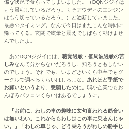
備な状況で食らってしまいました。（DQNジジイは
もう帰宅しているだろう。くそアウディのエンジン
はもう切っているだろう。）と油断していました。
最悪のタイミング。なんで今日はまたこんな時間に
帰ってくる。玄関で眩暈と震えでしばらく動けませ
んでしたよ。
あのDQNジジイには、
聴覚過敏・低周波過敏の苦
しみ
なんて分からないだろうし、知ろうともしない
のでしょう。それでも、いまどきいくら中卒でもグ
ーグルで調べるくらいはしろよな。
あれほど手紙で
お願いというより、懇願したのに。
弱小企業でもお
んぼろパソコンくらいはあるでしょうに。
「お前に、わしの車の趣味に文句言われる筋合い
は無いわい。これからもわしはこの車に乗るんじゃ
い。」「わしの車じゃ、どう乗ろうがわしの勝手じ