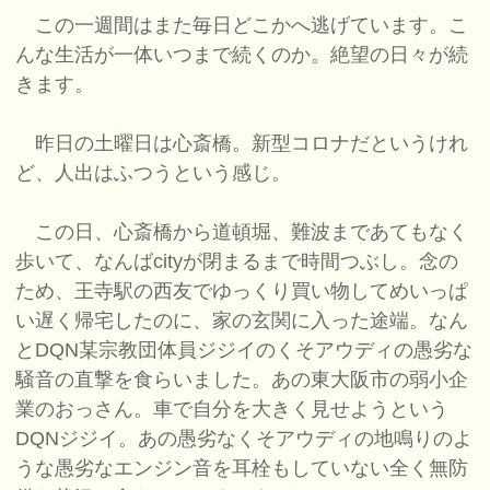
この一週間はまた毎日どこかへ逃げています。こ
んな生活が一体いつまで続くのか。絶望の日々が続
きます。
昨日の土曜日は心斎橋。新型コロナだというけれ
ど、人出はふつうという感じ。
この日、心斎橋から道頓堀、難波まであてもなく
歩いて、なんばcityが閉まるまで時間つぶし。念の
ため、王寺駅の西友でゆっくり買い物してめいっぱ
い遅く帰宅したのに、家の玄関に入った途端。なん
とDQN某宗教団体員ジジイのくそアウディの愚劣な
騒音の直撃を食らいました。あの東大阪市の弱小企
業のおっさん。車で自分を大きく見せようという
DQNジジイ。あの愚劣なくそアウディの地鳴りのよ
うな愚劣なエンジン音を耳栓もしていない全く無防