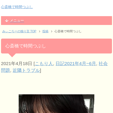
心斎橋で時間つぶし
メニュー
みぃごろーの独り言 TOP
投稿
心斎橋で時間つぶし
心斎橋で時間つぶし
2021年4月18日
[
こもり人
,
日記2021年4月~6月
,
社会
問題
,
近隣トラブル
]