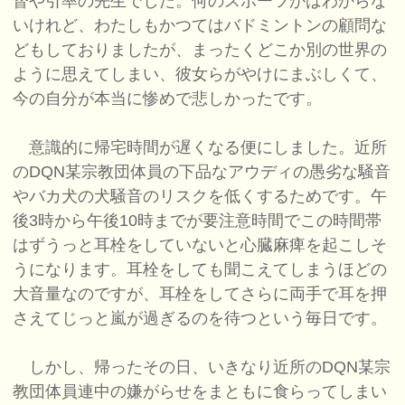
督や引率の先生でした。何のスポーツかはわからな
いけれど、わたしもかつてはバドミントンの顧問な
どもしておりましたが、まったくどこか別の世界の
ように思えてしまい、彼女らがやけにまぶしくて、
今の自分が本当に惨めで悲しかったです。
意識的に帰宅時間が遅くなる便にしました。近所
のDQN某宗教団体員の下品なアウディの愚劣な騒音
やバカ犬の犬騒音のリスクを低くするためです。午
後3時から午後10時までが要注意時間でこの時間帯
はずうっと耳栓をしていないと心臓麻痺を起こしそ
うになります。耳栓をしても聞こえてしまうほどの
大音量なのですが、耳栓をしてさらに両手で耳を押
さえてじっと嵐が過ぎるのを待つという毎日です。
しかし、帰ったその日、いきなり近所のDQN某宗
教団体員連中の嫌がらせをまともに食らってしまい