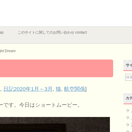
ap
このサイトに関してのお問い合わせ contact
ght Dream
サ
説
,
日記2020年1月～3月
,
猫
,
航空関係
]
カ
ーです。今日はショートムービー。