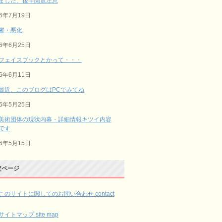
ました。後半閲覧注意
26年7月19日
鬱・悪化
26年6月25日
フェイスブックとかって・・・
26年6月11日
最近、このブログはPCでみてね
26年5月25日
美術団体の現状内幕・詳細情報キツイ内容
です
26年5月15日
定ページ
このサイトに関してのお問い合わせ contact
サイトマップ site map