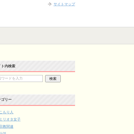
サイトマップ
イト内検索
テゴリー
こもり人
ミリオタ女子
宗教関連
小説