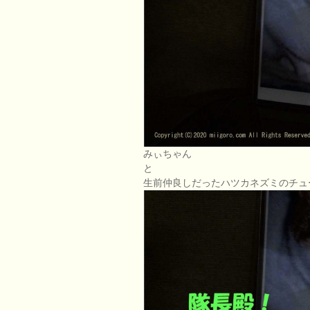
みぃちゃん
と
生前仲良しだったハツカネズミのチュ