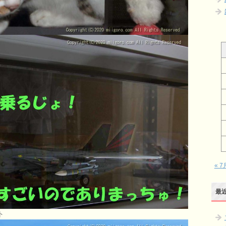
« 7
最
ト