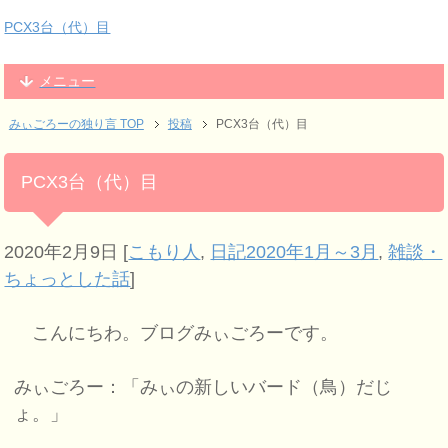
PCX3台（代）目
メニュー
みぃごろーの独り言 TOP
投稿
PCX3台（代）目
PCX3台（代）目
2020年2月9日
[
こもり人
,
日記2020年1月～3月
,
雑談・
ちょっとした話
]
こんにちわ。ブログみぃごろーです。
みぃごろー：「みぃの新しいバード（鳥）だじ
ょ。」