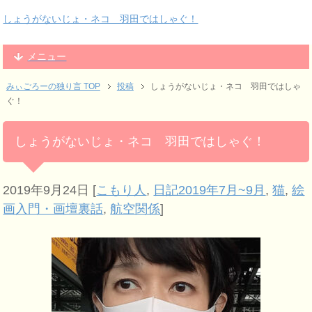
しょうがないじょ・ネコ 羽田ではしゃぐ！
メニュー
みぃごろーの独り言 TOP
投稿
しょうがないじょ・ネコ 羽田ではしゃ
ぐ！
しょうがないじょ・ネコ 羽田ではしゃぐ！
2019年9月24日
[
こもり人
,
日記2019年7月~9月
,
猫
,
絵
画入門・画壇裏話
,
航空関係
]