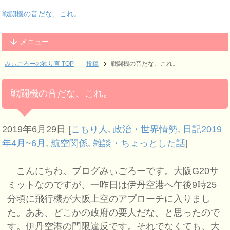
戦闘機の音だな、これ。
メニュー
みぃごろーの独り言 TOP
投稿
戦闘機の音だな、これ。
戦闘機の音だな、これ。
2019年6月29日
[
こもり人
,
政治・世界情勢
,
日記2019
年4月~6月
,
航空関係
,
雑談・ちょっとした話
]
こんにちわ。ブログみぃごろーです。大阪G20サ
ミットなのですが、一昨日は伊丹空港へ午後9時25
分頃に飛行機が大阪上空のアプローチに入りまし
た。ああ、どこかの政府の要人だな。と思ったので
す。伊丹空港の門限違反です。それでなくても、大