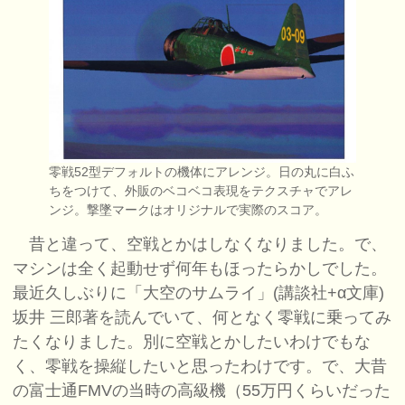
零戦52型デフォルトの機体にアレンジ。日の丸に白ふ
ちをつけて、外販のベコベコ表現をテクスチャでアレ
ンジ。撃墜マークはオリジナルで実際のスコア。
昔と違って、空戦とかはしなくなりました。で、
マシンは全く起動せず何年もほったらかしでした。
最近久しぶりに「大空のサムライ」(講談社+α文庫)
坂井 三郎著を読んでいて、何となく零戦に乗ってみ
たくなりました。別に空戦とかしたいわけでもな
く、零戦を操縦したいと思ったわけです。で、大昔
の富士通FMVの当時の高級機（55万円くらいだった