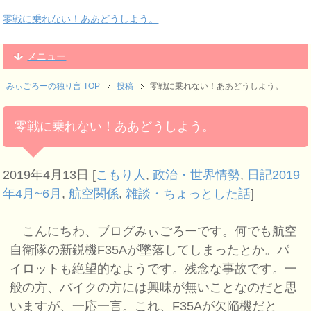
零戦に乗れない！ああどうしよう。
メニュー
みぃごろーの独り言 TOP
投稿
零戦に乗れない！ああどうしよう。
零戦に乗れない！ああどうしよう。
2019年4月13日
[
こもり人
,
政治・世界情勢
,
日記2019
年4月~6月
,
航空関係
,
雑談・ちょっとした話
]
こんにちわ、ブログみぃごろーです。何でも航空
自衛隊の新鋭機F35Aが墜落してしまったとか。パ
イロットも絶望的なようです。残念な事故です。一
般の方、バイクの方には興味が無いことなのだと思
いますが、一応一言。これ、F35Aが欠陥機だと