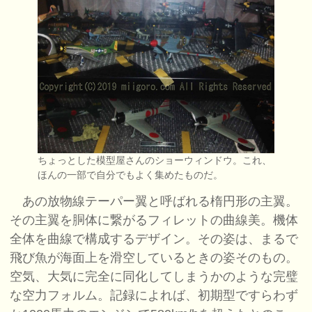
ちょっとした模型屋さんのショーウィンドウ。これ、
ほんの一部で自分でもよく集めたものだ。
あの放物線テーパー翼と呼ばれる楕円形の主翼。
その主翼を胴体に繋がるフィレットの曲線美。機体
全体を曲線で構成するデザイン。その姿は、まるで
飛び魚が海面上を滑空しているときの姿そのもの。
空気、大気に完全に同化してしまうかのような完璧
な空力フォルム。記録によれば、初期型ですらわず