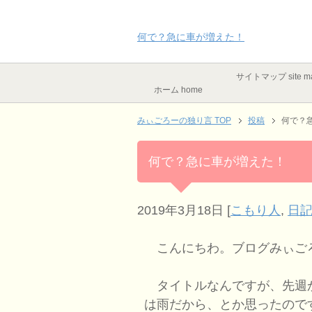
何で？急に車が増えた！
サイトマップ site m
ホーム home
みぃごろーの独り言 TOP
投稿
何で？
何で？急に車が増えた！
2019年3月18日
[
こもり人
,
日記
こんにちわ。ブログみぃご
タイトルなんですが、先週
は雨だから、とか思ったので