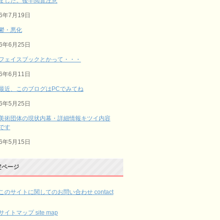
ました。後半閲覧注意
26年7月19日
鬱・悪化
26年6月25日
フェイスブックとかって・・・
26年6月11日
最近、このブログはPCでみてね
26年5月25日
美術団体の現状内幕・詳細情報キツイ内容
です
26年5月15日
定ページ
このサイトに関してのお問い合わせ contact
サイトマップ site map