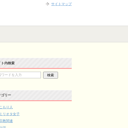
サイトマップ
イト内検索
テゴリー
こもり人
ミリオタ女子
宗教関連
小説