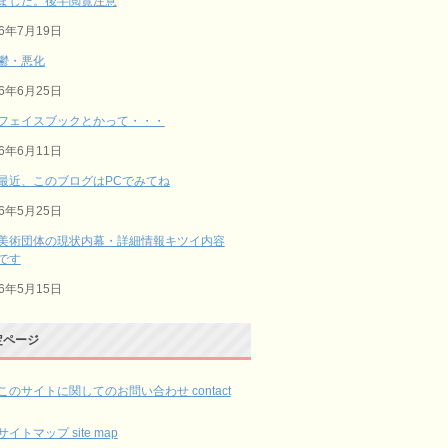
ました。後半閲覧注意
26年7月19日
鬱・悪化
26年6月25日
フェイスブックとかって・・・
26年6月11日
最近、このブログはPCでみてね
26年5月25日
美術団体の現状内幕・詳細情報キツイ内容
です
26年5月15日
定ページ
このサイトに関してのお問い合わせ contact
サイトマップ site map