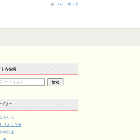
サイトマップ
イト内検索
テゴリー
こもり人
ミリオタ女子
宗教関連
小説