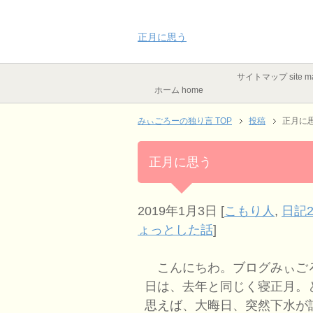
正月に思う
サイトマップ site m
ホーム home
みぃごろーの独り言 TOP
投稿
正月に
正月に思う
2019年1月3日
[
こもり人
,
日記2
ょっとした話
]
こんにちわ。ブログみぃご
日は、去年と同じく寝正月。
思えば、大晦日、突然下水が