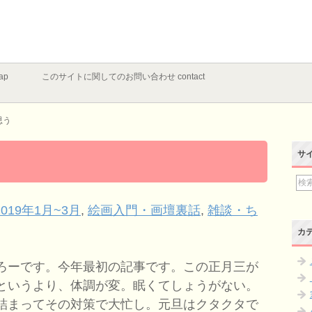
ap
このサイトに関してのお問い合わせ contact
思う
サ
019年1月~3月
,
絵画入門・画壇裏話
,
雑談・ち
カ
ろーです。今年最初の記事です。この正月三が
というより、体調が変。眠くてしょうがない。
詰まってその対策で大忙し。元旦はクタクタで