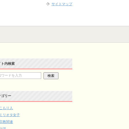
サイトマップ
イト内検索
テゴリー
こもり人
ミリオタ女子
宗教関連
小説