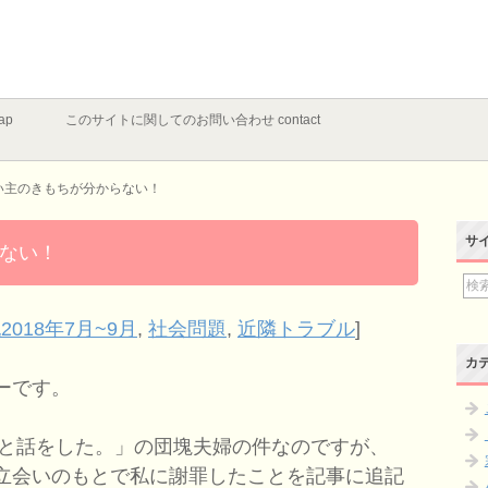
ap
このサイトに関してのお問い合わせ contact
い主のきもちが分からない！
サ
ない！
2018年7月~9月
,
社会問題
,
近隣トラブル
]
カ
ーです。
イと話をした。」の団塊夫婦の件なのですが、
立会いのもとで私に謝罪したことを記事に追記