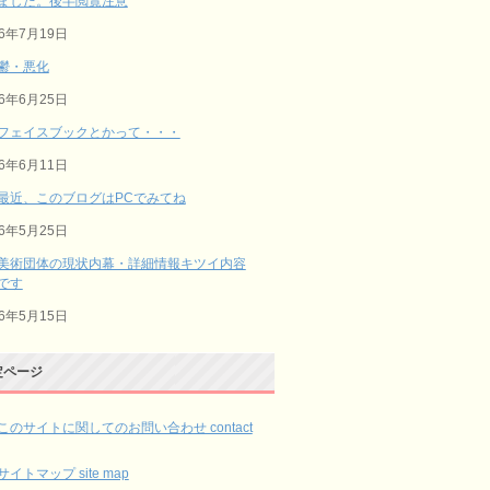
ました。後半閲覧注意
26年7月19日
鬱・悪化
26年6月25日
フェイスブックとかって・・・
26年6月11日
最近、このブログはPCでみてね
26年5月25日
美術団体の現状内幕・詳細情報キツイ内容
です
26年5月15日
定ページ
このサイトに関してのお問い合わせ contact
サイトマップ site map