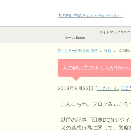
犬の飼い主のきもちが分からない！
サイトマップ site m
ホーム home
みぃごろーの独り言 TOP
投稿
犬の飼
犬の飼い主のきもちが分から
2018年8月22日
[
こもり人
,
日記
こんにちわ。ブログみぃごろ
以前の記事「団塊DQNジジ
犬の迷惑行為に関して、警察