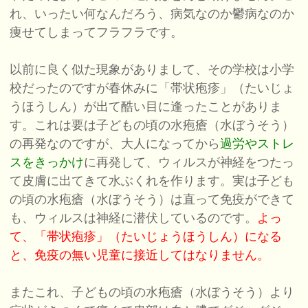
れ、いったい何なんだろう、病気なのか鬱病なのか
痩せてしまってフラフラです。
以前に良く似た現象がありまして、その学校は小学
校だったのですが春休みに「帯状疱疹」（たいじょ
うほうしん）が出て酷い目に逢ったことがありま
す。これは要は子どもの頃の水疱瘡（水ぼうそう）
の再発なのですが、大人になってから
過労やストレ
スをきっかけ
に再発して、ウィルスが神経をつたっ
て皮膚に出てきて水ぶくれを作ります。実は子ども
の頃の水疱瘡（水ぼうそう）は直って免疫ができて
も、ウィルスは神経に潜伏しているのです。
よっ
て、「帯状疱疹」（たいじょうほうしん）になる
と、免疫の無い児童に接近してはなりません。
またこれ、子どもの頃の水疱瘡（水ぼうそう）より