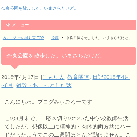
奈良公園を散歩した。いまさらだけど。
メニュー
みぃごろーの独り言 TOP
投稿
奈良公園を散歩した。いまさらだけど。
奈良公園を散歩した。いまさらだけど。
2018年4月17日
[
こもり人
,
教育関連
,
日記2018年4月
~6月
,
雑談・ちょっとした話
]
こんにちわ。ブログみぃごろーです。
この3月末で、一応区切りのついた中学校教師生活
でしたが、想像以上に精神的・肉体的両方共にハー
ドだったようでこの二週間ほとんど動けません。こ