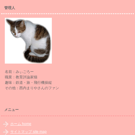
管理人
名前：みぃごろー
職業：教育評論家猫
趣味：鉄道・旅・飛行機操縦
その他：西内まりやさんのファン
メニュー
ホーム home
サイトマップ site map