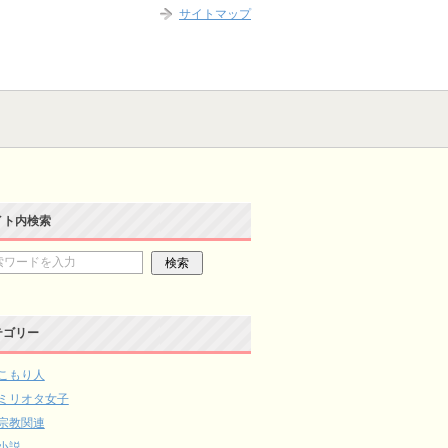
サイトマップ
イト内検索
テゴリー
こもり人
ミリオタ女子
宗教関連
小説