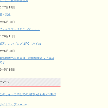
ました。後半閲覧注意
26年7月19日
鬱・悪化
26年6月25日
フェイスブックとかって・・・
26年6月11日
最近、このブログはPCでみてね
26年5月25日
美術団体の現状内幕・詳細情報キツイ内容
です
26年5月15日
定ページ
このサイトに関してのお問い合わせ contact
サイトマップ site map