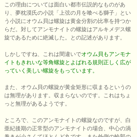
この理由については面白い都市伝説的なものがあ
り、夢枕漠氏の小説「上弦の月を喰べる獅子」とい
う小説にオウム貝は螺旋は黄金分割の比率を持つか
らだ。対してアンモナイトの螺旋はアルキメデス螺
旋であるために絶滅した。との記述があります。
しかしですね、これは間違いで
オウム貝もアンモナ
イトもきれいな等角螺旋とよばれる規則正しく広が
っていく美しい螺旋をもっています。
また、オウム貝の螺旋が黄金矩形に収まるというの
は無理があります。収まらないのです。これはちょ
っと無理があるようです。
ところで、このアンモナイトの螺旋なのですが、白
亜紀後期の正常型のアンモナイトの場合、中心の渦
巻きが小さくてほとんど丸です。また外側の輪郭の