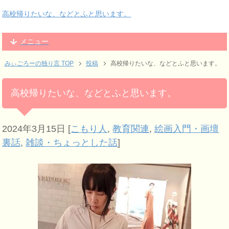
高校帰りたいな、などとふと思います。
メニュー
みぃごろーの独り言 TOP
投稿
高校帰りたいな、などとふと思います。
高校帰りたいな、などとふと思います。
2024年3月15日
[
こもり人
,
教育関連
,
絵画入門・画壇
裏話
,
雑談・ちょっとした話
]