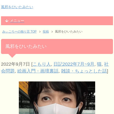
風邪をひいたみたい
メニュー
みぃごろーの独り言 TOP
投稿
風邪をひいたみたい
風邪をひいたみたい
2022年9月7日
[
こもり人
,
日記2022年7月~9月
,
猫
,
社
会問題
,
絵画入門・画壇裏話
,
雑談・ちょっとした話
]