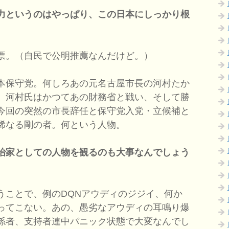
力というのはやっぱり、この日本にしっかり根
票。（自民で公明推薦なんだけど。）
本保守党。何しろあの元名古屋市長の河村たか
。河村氏はかつてあの財務省と戦い、そして勝
今回の突然の市長辞任と保守党入党・立候補と
稀なる剛の者。何という人物。
治家としての人物を観るのも大事なんでしょう
うことで、例のDQNアウディのジジイ、何か
ってこない。あの、愚劣なアウディの耳鳴り爆
係者、支持者連中パニック状態で大変なんでし