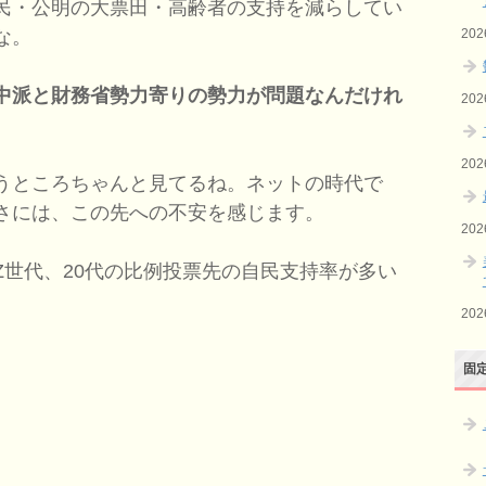
民・公明の大票田・高齢者の支持を減らしてい
20
な。
中派と財務省勢力寄りの勢力が問題なんだけれ
20
20
うところちゃんと見てるね。ネットの時代で
さには、この先への不安を感じます。
20
世代、20代の比例投票先の自民支持率が多い
20
固