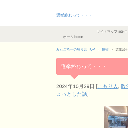
選挙終わって・・・
サイトマップ site m
ホーム home
みぃごろーの独り言 TOP
投稿
選挙終
選挙終わって・・・
2024年10月29日
[
こもり人
,
政
ょっとした話
]