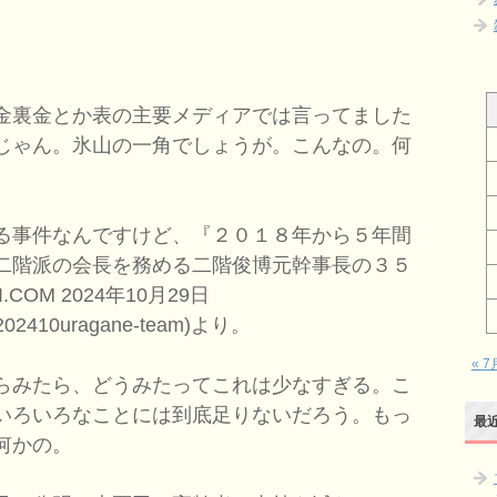
金裏金とか表の主要メディアでは言ってました
じゃん。氷山の一角でしょうが。こんなの。何
る事件なんですけど、『２０１８年から５年間
二階派の会長を務める二階俊博元幹事長の３５
COM 2024年10月29日
?id=202410uragane-team)より。
« 7
らみたら、どうみたってこれは少なすぎる。こ
いろいろなことには到底足りないだろう。もっ
最
何かの。