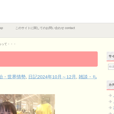
ap
このサイトに関してのお問い合わせ contact
わって・・・
サ
治・世界情勢
,
日記2024年10月～12月
,
雑談・ち
カ