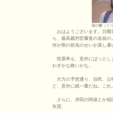
瞳の鬱（う
おはようございます。日曜
ら、最高裁判官審査の名前の
何か雨の前兆のせいか蒸し暑
投票率も、意外にぱっとし
わずかな救いかな。
大方の予想通り、自民、公
ど、意外に紙一重だね。これ
さらに、岸田の阿保とか稲
失望。