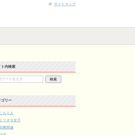
サイトマップ
イト内検索
テゴリー
こもり人
ミリオタ女子
宗教関連
小説