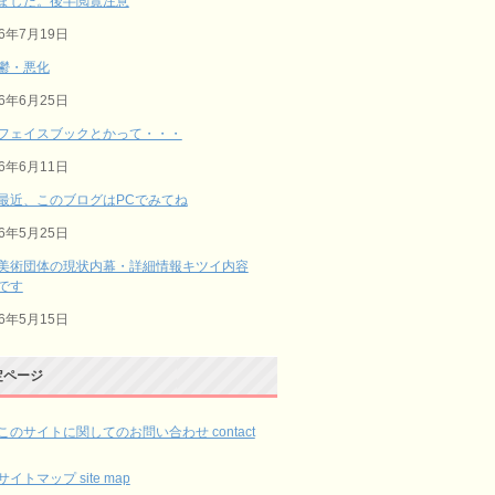
ました。後半閲覧注意
26年7月19日
鬱・悪化
26年6月25日
フェイスブックとかって・・・
26年6月11日
最近、このブログはPCでみてね
26年5月25日
美術団体の現状内幕・詳細情報キツイ内容
です
26年5月15日
定ページ
このサイトに関してのお問い合わせ contact
サイトマップ site map