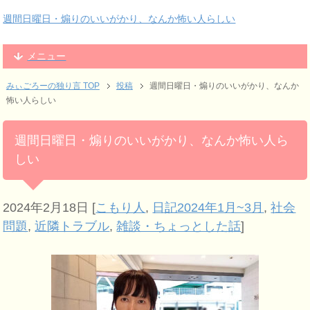
週間日曜日・煽りのいいがかり、なんか怖い人らしい
メニュー
みぃごろーの独り言 TOP
投稿
週間日曜日・煽りのいいがかり、なんか
怖い人らしい
週間日曜日・煽りのいいがかり、なんか怖い人ら
しい
2024年2月18日
[
こもり人
,
日記2024年1月~3月
,
社会
問題
,
近隣トラブル
,
雑談・ちょっとした話
]