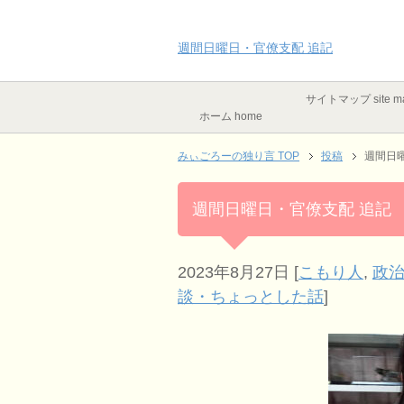
週間日曜日・官僚支配 追記
サイトマップ site m
ホーム home
みぃごろーの独り言 TOP
投稿
週間日
週間日曜日・官僚支配 追記
2023年8月27日
[
こもり人
,
政
談・ちょっとした話
]