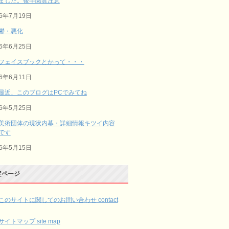
ました。後半閲覧注意
26年7月19日
鬱・悪化
26年6月25日
フェイスブックとかって・・・
26年6月11日
最近、このブログはPCでみてね
26年5月25日
美術団体の現状内幕・詳細情報キツイ内容
です
26年5月15日
定ページ
このサイトに関してのお問い合わせ contact
サイトマップ site map