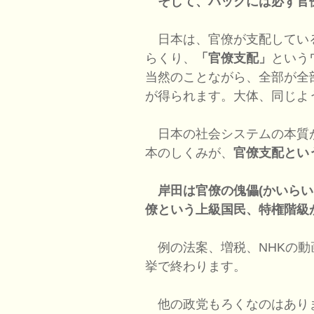
そして、バックには必ず官
日本は、官僚が支配してい
らくり、
「官僚支配」
という
当然のことながら、全部が全
が得られます。大体、同じよ
日本の社会システムの本質
本のしくみが、
官僚支配とい
岸田は官僚の傀儡(かいら
僚という上級国民、特権階級
例の法案、増税、NHKの動
挙で終わります。
他の政党もろくなのはあり