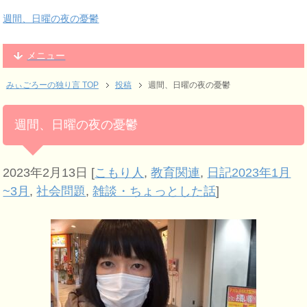
週間、日曜の夜の憂鬱
メニュー
みぃごろーの独り言 TOP
投稿
週間、日曜の夜の憂鬱
週間、日曜の夜の憂鬱
2023年2月13日
[
こもり人
,
教育関連
,
日記2023年1月
~3月
,
社会問題
,
雑談・ちょっとした話
]