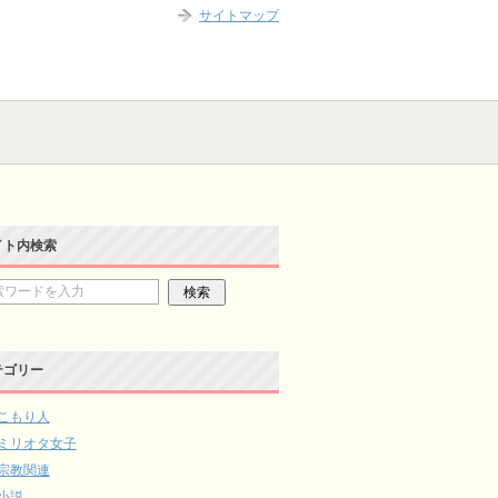
サイトマップ
イト内検索
テゴリー
こもり人
ミリオタ女子
宗教関連
小説