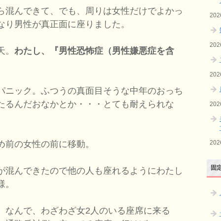
ら混んできて、でも、周りは女性だけでよかっ
20
なり男性が真正面に座りました。
20
天。
わたし、『男性恐怖症（男性嫌悪症を含
20
パニック。ふつうの真面目そうな中年のおっち
たるんだおなかとか・・・とても耐えられな
20
20
め前の女性の前に移動。
固
が混んできたので他の人も座れるようにわたし
様。
なんで、わざわざ女2人のいる座席に来る