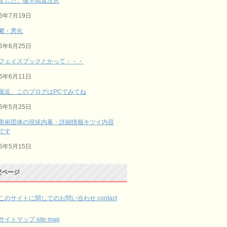
ました。後半閲覧注意
26年7月19日
鬱・悪化
26年6月25日
フェイスブックとかって・・・
26年6月11日
最近、このブログはPCでみてね
26年5月25日
美術団体の現状内幕・詳細情報キツイ内容
です
26年5月15日
定ページ
このサイトに関してのお問い合わせ contact
サイトマップ site map