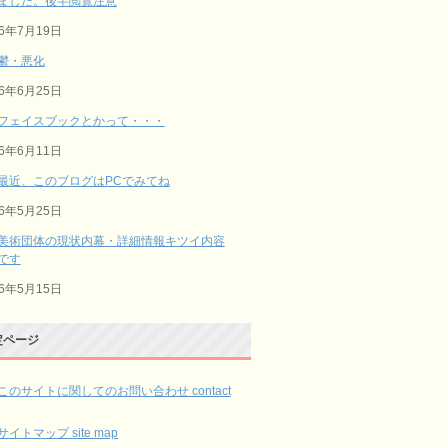
ました。後半閲覧注意
26年7月19日
鬱・悪化
26年6月25日
フェイスブックとかって・・・
26年6月11日
最近、このブログはPCでみてね
26年5月25日
美術団体の現状内幕・詳細情報キツイ内容
です
26年5月15日
定ページ
このサイトに関してのお問い合わせ contact
サイトマップ site map