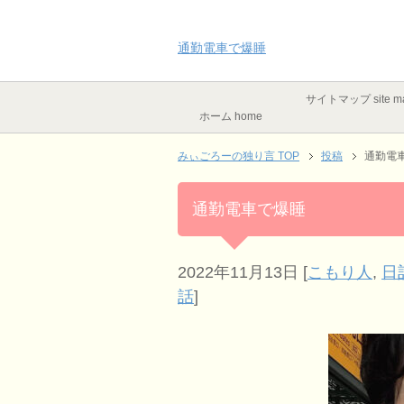
通勤電車で爆睡
サイトマップ site m
ホーム home
みぃごろーの独り言 TOP
投稿
通勤電
通勤電車で爆睡
2022年11月13日
[
こもり人
,
日
話
]