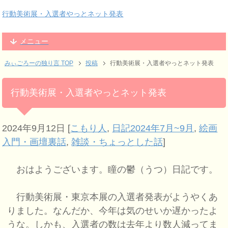
行動美術展・入選者やっとネット発表
メニュー
みぃごろーの独り言 TOP
投稿
行動美術展・入選者やっとネット発表
行動美術展・入選者やっとネット発表
2024年9月12日
[
こもり人
,
日記2024年7月~9月
,
絵画
入門・画壇裏話
,
雑談・ちょっとした話
]
おはようございます。瞳の鬱（うつ）日記です。
行動美術展・東京本展の入選者発表がようやくあ
りました。なんだか、今年は気のせいか遅かったよ
うな。しかも、入選者の数は去年より数人減ってま