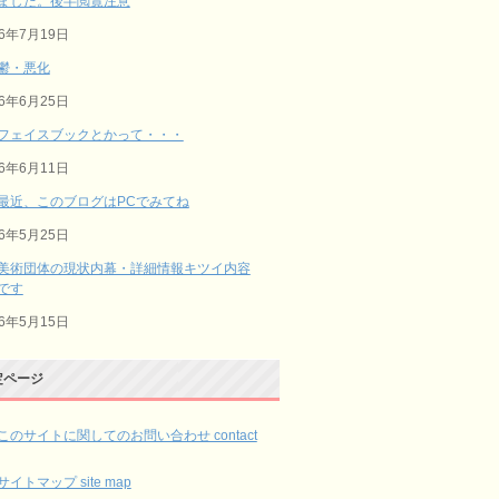
ました。後半閲覧注意
26年7月19日
鬱・悪化
26年6月25日
フェイスブックとかって・・・
26年6月11日
最近、このブログはPCでみてね
26年5月25日
美術団体の現状内幕・詳細情報キツイ内容
です
26年5月15日
定ページ
このサイトに関してのお問い合わせ contact
サイトマップ site map