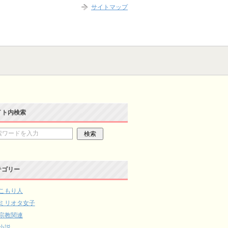
サイトマップ
イト内検索
テゴリー
こもり人
ミリオタ女子
宗教関連
小説