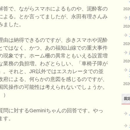
解答で、ながらスマホによるものや、泥酔客の
20
による。とか言ってましたが、永田有理さんみ
みました。
20
理由は納得できるのですが、歩きスマホや泥酔
20
とではなく、かつ、あの福知山線での重大事件
の現象です。ホーム柵の異常ともいえる設置増
20
な業務の負担増。わざとらしい、「車椅子障が
」。それと、JR以外ではエスカレータでの並
政府による、何らかの意図を感じるのですが、
20
国民操作の可能性は考えられないでしょうか。
。）
固
に対するGeminiちゃんの回答です。やっ
ます。