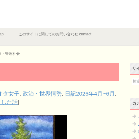
ap
このサイトに関してのお問い合わせ contact
家・管理社会
サ
オタ女子
,
政治・世界情勢
,
日記2026年4月~6月
,
とした話
]
カ