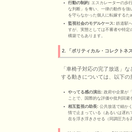
行動の制約:
エスカレーターの歩行
な判断」を奪い、一律の動作を強
を守らなかった個人に転嫁するた
監視社会のモデルケース:
鉄道駅へ
すが、実態としては不審者や特定
構築でもあります。
2. 「ポリティカル・コレクトネ
「車椅子対応の完了放送」な
する動きについては、以下の
やってる感の演出:
政府や企業が「
ことで、国際的な評価や批判回避
相互監視の助長:
公共放送で細かく
情で止まっている（あるいは遅れ
在を浮き浮きさせる（同調圧力を