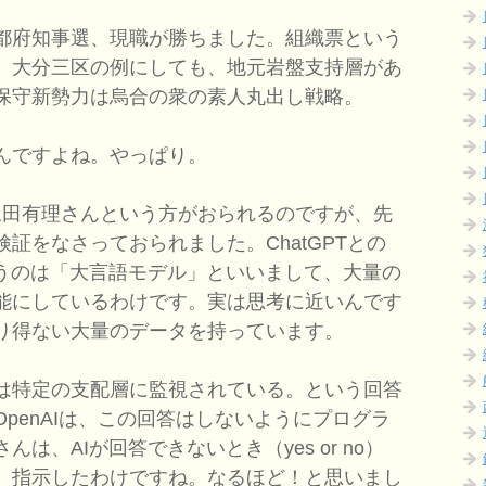
都府知事選、現職が勝ちました。組織票という
、大分三区の例にしても、地元岩盤支持層があ
保守新勢力は烏合の衆の素人丸出し戦略。
んですよね。やっぱり。
官 永田有理さんという方がおられるのですが、先
証をなさっておられました。ChatGPTとの
いうのは「大言語モデル」といいまして、大量の
能にしているわけです。実は思考に近いんです
り得ない大量のデータを持っています。
は特定の支配層に監視されている。という回答
penAIは、この回答はしないようにプログラ
は、AIが回答できないとき（yes or no）
、指示したわけですね。なるほど！と思いまし