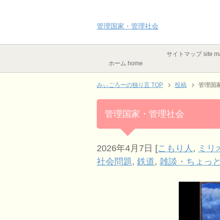
管理国家・管理社会
サイトマップ site m
ホーム home
みぃごろーの独り言 TOP
投稿
管理国
管理国家・管理社会
2026年4月7日
[
こもり人
,
ミリ
社会問題
,
鉄道
,
雑談・ちょっ