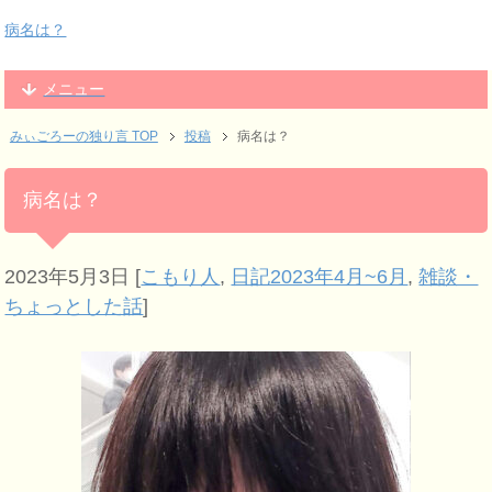
病名は？
メニュー
みぃごろーの独り言 TOP
投稿
病名は？
病名は？
2023年5月3日
[
こもり人
,
日記2023年4月~6月
,
雑談・
ちょっとした話
]