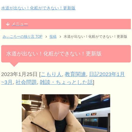
水道が出ない！化粧ができない！更新版
メニュー
みぃごろーの独り言 TOP
投稿
水道が出ない！化粧ができない！更新版
水道が出ない！化粧ができない！更新版
2023年1月25日
[
こもり人
,
教育関連
,
日記2023年1月
~3月
,
社会問題
,
雑談・ちょっとした話
]