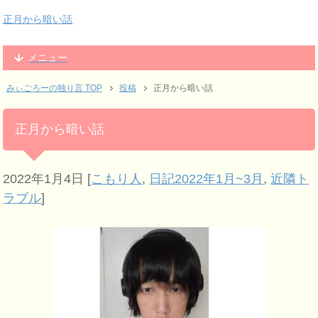
正月から暗い話
メニュー
みぃごろーの独り言 TOP
投稿
正月から暗い話
正月から暗い話
2022年1月4日
[
こもり人
,
日記2022年1月~3月
,
近隣ト
ラブル
]