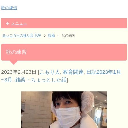
歌の練習
メニュー
みぃごろーの独り言 TOP
投稿
歌の練習
歌の練習
2023年2月23日
[
こもり人
,
教育関連
,
日記2023年1月
~3月
,
雑談・ちょっとした話
]