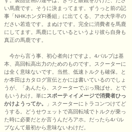
す。製品企画の連中は、きっと眼鏡をかけた、ださ
い馬鹿です。そうに決まってます。ずうっと前の記
事「NHKホンダFI番組」に出てくる、アホ大学卒の
ださい若造です。まぬけです。完全に消費者を馬鹿
にしてます。馬鹿にしているというより彼ら自身も
真正の馬鹿です。
今から言う事、初心者向けですよ。4バルブは基
本、高回転高出力のためのものです。スクーターに
は全く意味ないです。当然、低速トルクも確保。と
か本田はカタログ宣伝とかには書いているのでしょ
うが、「あんたら、スクーターでぶっ飛ばせ。とで
もいうわけ。単に
スポーティイメージで消費者ひっ
かけようってか。
」スクーターにトラコンつけてど
うする。どうせウェットで高回転域でトルクが乗っ
た時に必要だとか言うんだろアホ。だったら4バル
ブなんて最初から意味ないわけだ。