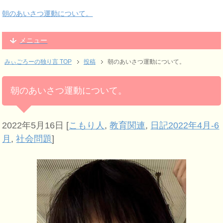
朝のあいさつ運動について。
メニュー
みぃごろーの独り言 TOP
投稿
朝のあいさつ運動について。
朝のあいさつ運動について。
2022年5月16日
[
こもり人
,
教育関連
,
日記2022年4月-6
月
,
社会問題
]