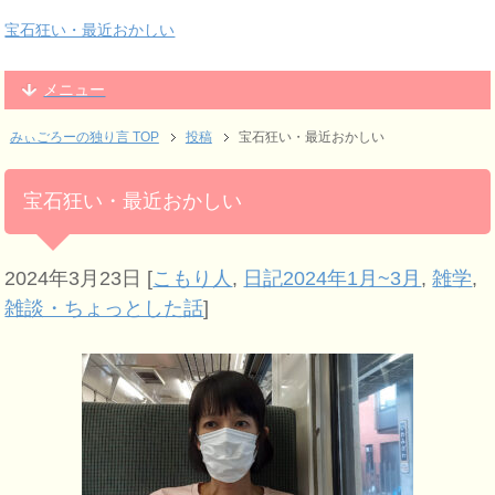
宝石狂い・最近おかしい
メニュー
みぃごろーの独り言 TOP
投稿
宝石狂い・最近おかしい
宝石狂い・最近おかしい
2024年3月23日
[
こもり人
,
日記2024年1月~3月
,
雑学
,
雑談・ちょっとした話
]