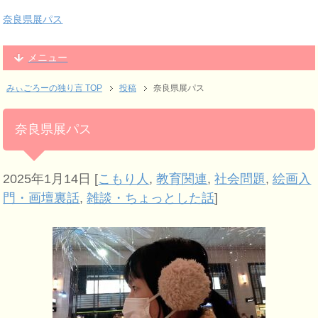
奈良県展パス
メニュー
みぃごろーの独り言 TOP
投稿
奈良県展パス
奈良県展パス
2025年1月14日
[
こもり人
,
教育関連
,
社会問題
,
絵画入
門・画壇裏話
,
雑談・ちょっとした話
]