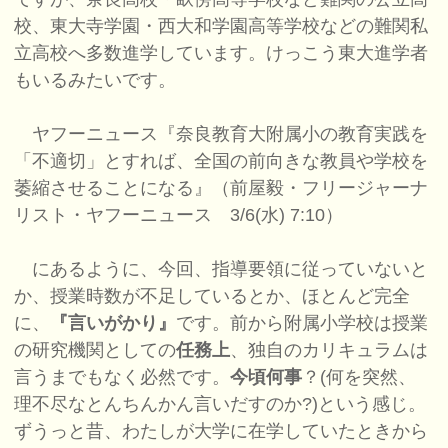
校、東大寺学園・西大和学園高等学校などの難関私
立高校へ多数進学しています。けっこう東大進学者
もいるみたいです。
ヤフーニュース『奈良教育大附属小の教育実践を
「不適切」とすれば、全国の前向きな教員や学校を
萎縮させることになる』（前屋毅・フリージャーナ
リスト・ヤフーニュース 3/6(水) 7:10）
にあるように、今回、指導要領に従っていないと
か、授業時数が不足しているとか、ほとんど完全
に、
『言いがかり』
です。前から附属小学校は授業
の研究機関としての
任務上
、独自のカリキュラムは
言うまでもなく必然です。
今頃何事
？(何を突然、
理不尽なとんちんかん言いだすのか?)という感じ。
ずうっと昔、わたしが大学に在学していたときから