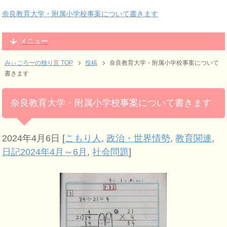
奈良教育大学・附属小学校事案について書きます
メニュー
みぃごろーの独り言 TOP
投稿
奈良教育大学・附属小学校事案について
書きます
奈良教育大学・附属小学校事案について書きます
2024年4月6日
[
こもり人
,
政治・世界情勢
,
教育関連
,
日記2024年4月～6月
,
社会問題
]