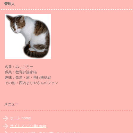
管理人
名前：みぃごろー
職業：教育評論家猫
趣味：鉄道・旅・飛行機操縦
その他：西内まりやさんのファン
メニュー
ホーム home
サイトマップ site map