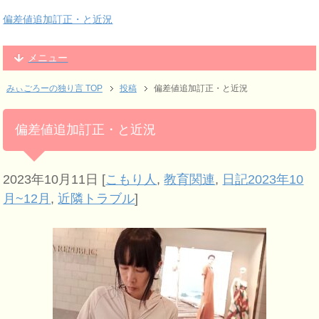
偏差値追加訂正・と近況
メニュー
みぃごろーの独り言 TOP
投稿
偏差値追加訂正・と近況
偏差値追加訂正・と近況
2023年10月11日
[
こもり人
,
教育関連
,
日記2023年10
月~12月
,
近隣トラブル
]