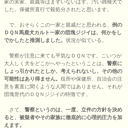
家の実家、親戚等はまずいないはず。汚い雑種犬で
した。保健所直行で殺処分されたと思います。
で、おそらくこの一家と親戚だと思われる、
例の
ＤＱＮ馬鹿犬カルト一家の団塊ジジイは、何かをし
でかしたと推測しました。
状況が似ている。
警察が注意に来ても平気なＤＱＮです。こいつが
大人しく犬をどこかへやったということは
、警察に
しょっ引かれたとしか、考えられないし、その他の
可能性はあり得ません。
役所や保健所、自治会の注
意を素直に聞くような人間ではありません。それが
団塊世代のＤＱＮジジイの特徴です。
さて、
警察というのは、一度、立件の方針を決め
ると、被疑者やその家族に徹底的に心理的圧力を加
えます。