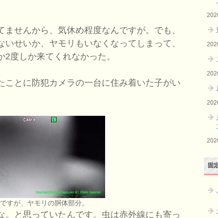
20
てませんから、気休め程度なんですが。でも、
ないせいか、ヤモリもいなくなってしまって、
20
か2度しか来てくれなかった。
20
たことに防犯カメラの一台に住み着いた子がい
20
20
固
いですが、ヤモリの胴体部分。
な。と思っていたんです。虫は赤外線にも寄っ