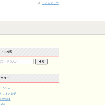
サイトマップ
イト内検索
テゴリー
こもり人
ミリオタ女子
宗教関連
小説