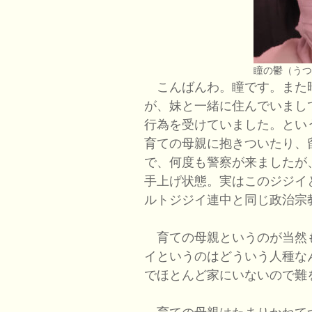
瞳の鬱（う
こんばんわ。瞳です。また
が、妹と一緒に住んでいまし
行為を受けていました。とい
育ての母親に抱きついたり、
で、何度も警察が来ましたが
手上げ状態。実はこのジジイ
ルトジジイ連中と同じ政治宗
育ての母親というのが当然
イというのはどういう人種な
でほとんど家にいないので難