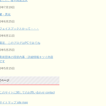
ました。後半閲覧注意
26年7月19日
鬱・悪化
26年6月25日
フェイスブックとかって・・・
26年6月11日
最近、このブログはPCでみてね
26年5月25日
美術団体の現状内幕・詳細情報キツイ内容
です
26年5月15日
定ページ
このサイトに関してのお問い合わせ contact
サイトマップ site map