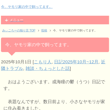
今、ヤモリ家の中で飼ってます。
メニュー
みぃごろーの独り言 TOP
投稿
今、ヤモリ家の中で飼ってます。
今、ヤモリ家の中で飼ってます。
2025年10月1日
[
こもり人
,
日記2025年10月~12月
,
近
隣トラブル
,
雑談・ちょっとした話
]
おはようございます。成海瞳の鬱（うつ）日記で
す。
表題なんですが、数日前より、小さなヤモリが家
に住み着きました。