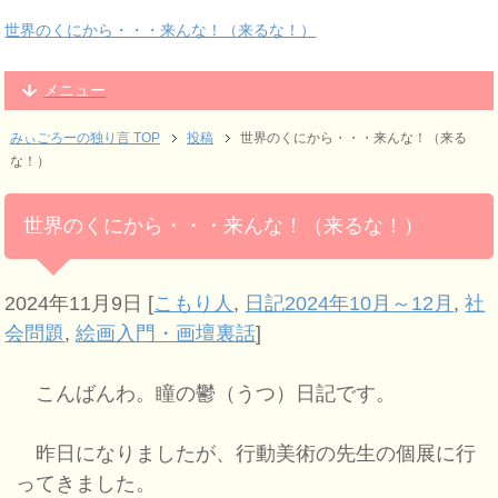
世界のくにから・・・来んな！（来るな！）
メニュー
みぃごろーの独り言 TOP
投稿
世界のくにから・・・来んな！（来る
な！）
世界のくにから・・・来んな！（来るな！）
2024年11月9日
[
こもり人
,
日記2024年10月～12月
,
社
会問題
,
絵画入門・画壇裏話
]
こんばんわ。瞳の鬱（うつ）日記です。
昨日になりましたが、行動美術の先生の個展に行
ってきました。