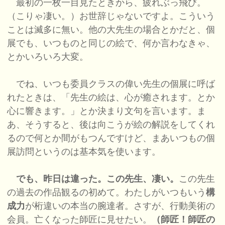
最初の一枚一目見たときから、疲れぶっ飛び。
（こりゃ凄い。）お世辞じゃないですよ。こういう
ことは滅多に無い。他の大先生の場合とかだと、個
展でも、いつものと同じの絵で、何か言わなきゃ、
とかいろいろ大変。
でね、いつも委員クラスの偉い先生の個展に呼ば
れたときは、「先生の絵は、心が癒されます。とか
心に響きます。」とか決まり文句を言います。ま
あ、そうすると、後は向こうが絵の解説をしてくれ
るので何とか間がもつんですけど、まあいつもの個
展訪問というのは基本気を使います。
でも、昨日は違った。この先生、凄い。
この先生
の過去の作品観るの初めて。わたしがいつもいう
構
成力
が桁違いの本当の腕達者。さすが、行動美術の
会員。亡くなった師匠に見せたい。
（師匠！師匠の