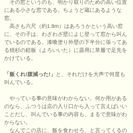
その窓というのも、明かり取りのための高い位置
にある小さな窓である。ちょうど蔵にあるような
窓。
高さも六尺（約1.8m）はあろうかという高い窓
に、その子は、わざわざ壁によじ登って窓から叫ん
でいるのである。漆喰塗り外壁の下半分に張ってあ
る焼杉の鎧板（よろいいた）に器用に草履で足先を
かけている。
「飯くれ!腹減った!」
と、それだけを大声で何度も
叫んでいる。
やっている事の意味がわからない。何か用がある
のなら、ふつうは店の入り口から入って言えばいい
ことだし、叫んでいる事の内容も、まるで意味がわ
からない。
なんでこの店に、飯を食わせろ、と言ってくるの