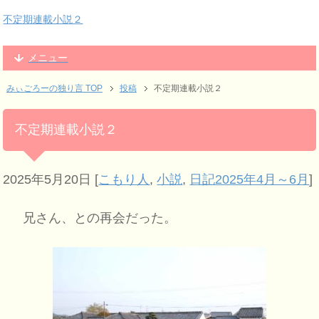
不定期連載小説２
メニュー
みぃごろーの独り言 TOP
投稿
不定期連載小説２
不定期連載小説２
2025年5月20日
[
こもり人
,
小説
,
日記2025年4月～6月
]
兄さん、との再会だった。