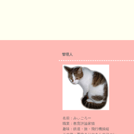
管理人
名前：みぃごろー
職業：教育評論家猫
趣味：鉄道・旅・飛行機操縦