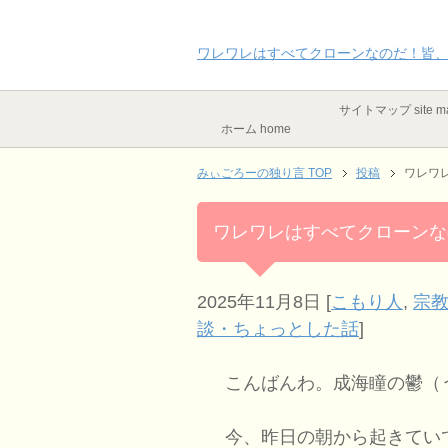
ワレワレはすべてクローンなのだ！皆
サイトマップ site m
ホーム home
みぃごろーの独り言 TOP
投稿
ワレワ
ワレワレはすべてクローンな
2025年11月8日
[
こもり人
,
宗
談・ちょっとした話
]
こんばんわ。成海瞳の鬱（
今、昨日の朝から起きてい