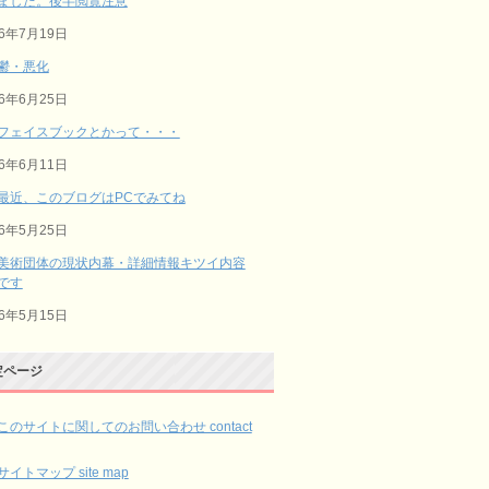
ました。後半閲覧注意
26年7月19日
鬱・悪化
26年6月25日
フェイスブックとかって・・・
26年6月11日
最近、このブログはPCでみてね
26年5月25日
美術団体の現状内幕・詳細情報キツイ内容
です
26年5月15日
定ページ
このサイトに関してのお問い合わせ contact
サイトマップ site map