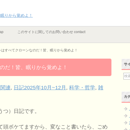
、眠りから覚めよ！
ap
このサイトに関してのお問い合わせ contact
レはすべてクローンなのだ！皆、眠りから覚めよ！
サ
のだ！皆、眠りから覚めよ！
教関連
,
日記2025年10月~12月
,
科学・哲学
,
雑
カ
うつ）日記です。
て頭ボケてますから、変なこと書いたら、ごめ