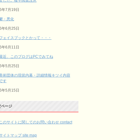
ました。後半閲覧注意
26年7月19日
鬱・悪化
26年6月25日
フェイスブックとかって・・・
26年6月11日
最近、このブログはPCでみてね
26年5月25日
美術団体の現状内幕・詳細情報キツイ内容
です
26年5月15日
定ページ
このサイトに関してのお問い合わせ contact
サイトマップ site map