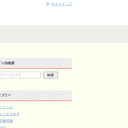
サイトマップ
イト内検索
テゴリー
こもり人
ミリオタ女子
宗教関連
小説