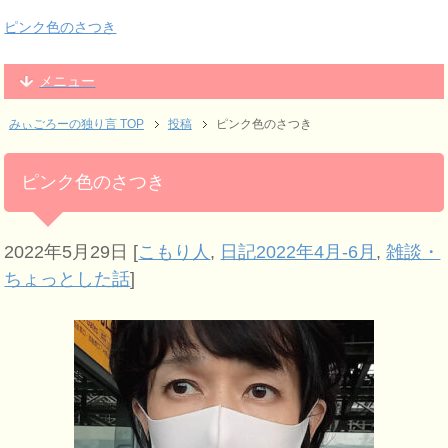
ピンク色のさつき
メニュー
みぃごろーの独り言 TOP
投稿
ピンク色のさつき
ピンク色のさつき
2022年5月29日
[
こもり人
,
日記2022年4月-6月
,
雑談・
ちょっとした話
]